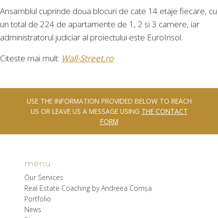
Ansamblul cuprinde doua blocuri de cate 14 etaje fiecare, cu
un total de 224 de apartamente de 1, 2 si 3 camere, iar
administratorul judiciar al proiectului este EuroInsol.
Citeste mai mult:
Wall-Street.ro
USE THE INFORMATION PROVIDED BELOW TO REACH
US OR LEAVE US A MESSAGE USING
THE CONTACT
FORM
menu
Our Services
Real Estate Coaching by Andreea Comșa
Portfolio
News